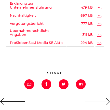
Erklärung zur
Unternehmensführung
479 kB
Nachhaltigkeit
697 kB
Vergütungsbericht
777 kB
Übernahmerechtliche
Angaben
311 kB
ProSiebenSat.1 Media SE Aktie
294 kB
SHARE